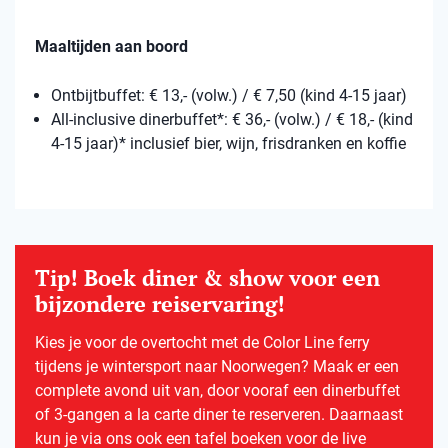
Maaltijden aan boord
Ontbijtbuffet: € 13,- (volw.) / € 7,50 (kind 4-15 jaar)
All-inclusive dinerbuffet*: € 36,- (volw.) / € 18,- (kind
4-15 jaar)* inclusief bier, wijn, frisdranken en koffie
Tip! Boek diner & show voor een
bijzondere reiservaring!
Kies je voor de overtocht met de Color Line ferry
tijdens je wintersport naar Noorwegen? Maak er een
complete avond uit van, door vooraf een dinerbuffet
of 3-gangen a la carte diner te reserveren. Daarnaast
kun je via ons ook een tafel boeken voor de live