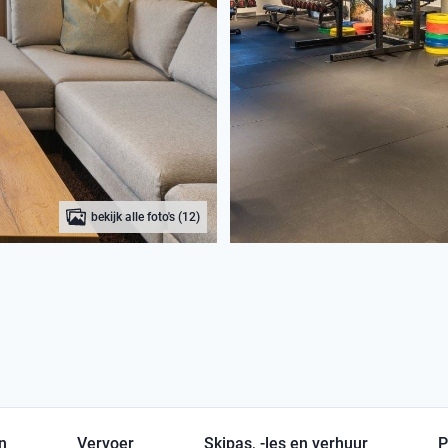
bekijk alle foto's (12)
en
Vervoer
Skipas, -les en verhuur
P