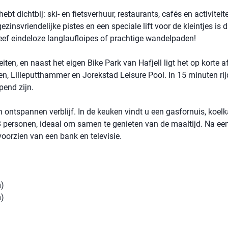
bt dichtbij: ski- en fietsverhuur, restaurants, cafés en activiteit
gezinsvriendelijke pistes en een speciale lift voor de kleintjes is d
leef eindeloze langlaufloipes of prachtige wandelpaden!
iten, en naast het eigen Bike Park van Hafjell ligt het op korte 
n, Lilleputthammer en Jorekstad Leisure Pool. In 15 minuten rij
end zijn.
ontspannen verblijf. In de keuken vindt u een gasfornuis, koelk
 8 personen, ideaal om samen te genieten van de maaltijd. Na ee
voorzien van een bank en televisie.
m)
m)