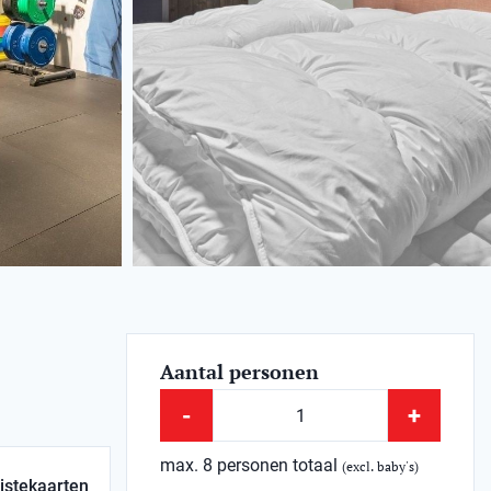
Aantal personen
-
+
max. 8 personen totaal
(excl. baby's)
istekaarten