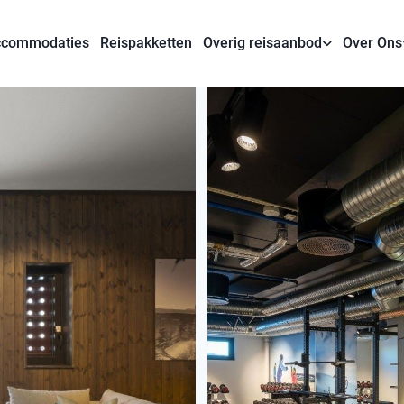
commodaties
Reispakketten
Overig reisaanbod
Over Ons