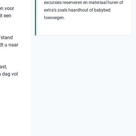
excursies reserveren en materiaal huren of
en voor
extra’s zoals haardhout of babybed
it een
toevoegen.
afstand
dt u naar
ast,
n dag vol