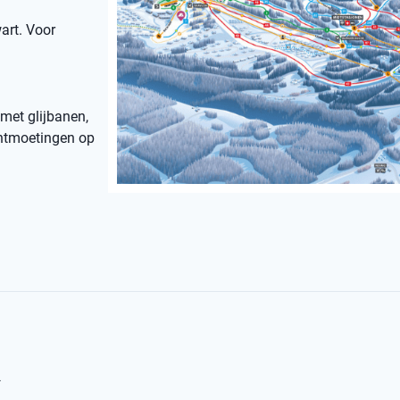
art. Voor
 met glijbanen,
 ontmoetingen op
l