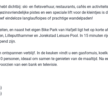
bt dichtbij: ski- en fietsverhuur, restaurants, cafés en activiteit
gezinsvriendelijke pistes en een speciale lift voor de kleintjes is d
leef eindeloze langlaufloipes of prachtige wandelpaden!
iten, en naast het eigen Bike Park van Hafjell ligt het op korte 
n, Lilleputthammer en Jorekstad Leisure Pool. In 15 minuten rij
end zijn.
ontspannen verblijf. In de keuken vindt u een gasfornuis, koelk
 10 personen, ideaal om samen te genieten van de maaltijd. Na e
voorzien van een bank en televisie.
m)
m)