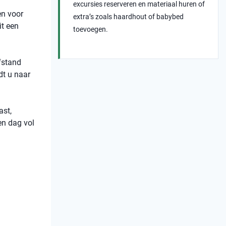
excursies reserveren en materiaal huren of
en voor
extra’s zoals haardhout of babybed
it een
toevoegen.
afstand
dt u naar
ast,
en dag vol