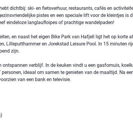
bt dichtbij: ski- en fietsverhuur, restaurants, cafés en activiteit
gezinsvriendelijke pistes en een speciale lift voor de kleintjes is d
leef eindeloze langlaufloipes of prachtige wandelpaden!
iten, en naast het eigen Bike Park van Hafjell ligt het op korte 
n, Lilleputthammer en Jorekstad Leisure Pool. In 15 minuten rij
end zijn.
ontspannen verblijf. In de keuken vindt u een gasfornuis, koelk
 7 personen, ideaal om samen te genieten van de maaltijd. Na ee
voorzien van een bank en televisie.
m)