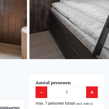
Aantal personen
-
+
max. 7 personen totaal
(excl. baby's)
istekaarten