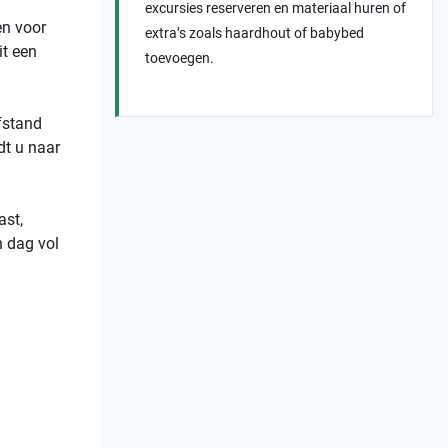
excursies reserveren en materiaal huren of
en voor
extra’s zoals haardhout of babybed
it een
toevoegen.
afstand
dt u naar
ast,
n dag vol