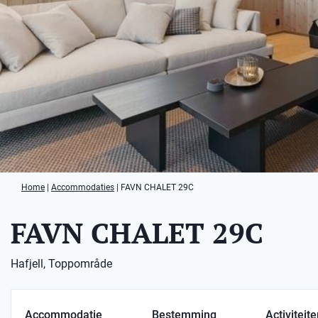
Home
|
Accommodaties
|
FAVN CHALET 29C
FAVN CHALET 29C
Hafjell, Toppområde
Accommodatie
Bestemming
Activiteit