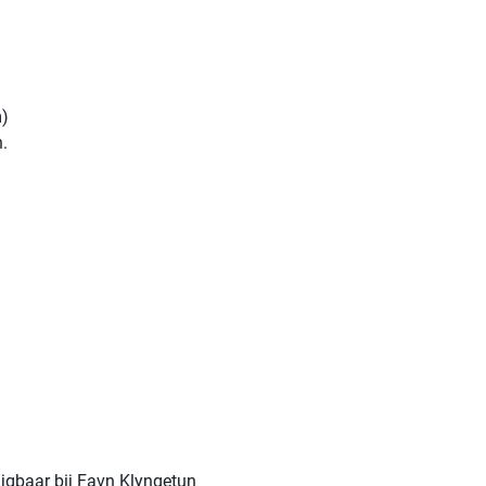
m)
.
ijgbaar bij Favn Klyngetun