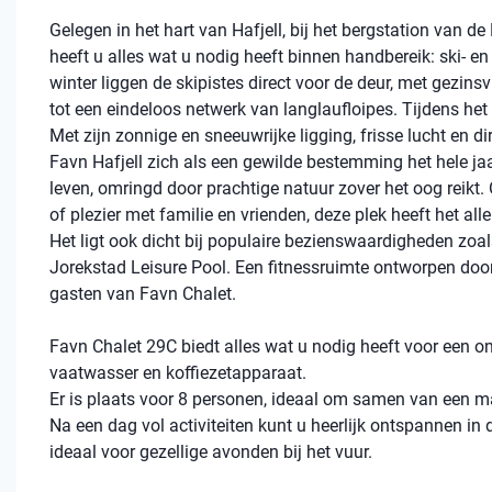
Gelegen in het hart van Hafjell, bij het bergstation van d
heeft u alles wat u nodig heeft binnen handbereik: ski- en f
winter liggen de skipistes direct voor de deur, met gezinsv
tot een eindeloos netwerk van langlaufloipes. Tijdens het
Met zijn zonnige en sneeuwrijke ligging, frisse lucht en d
Favn Hafjell zich als een gewilde bestemming het hele jaa
leven, omringd door prachtige natuur zover het oog reikt. O
of plezier met familie en vrienden, deze plek heeft het all
Het ligt ook dicht bij populaire bezienswaardigheden zoa
Jorekstad Leisure Pool. Een fitnessruimte ontworpen doo
gasten van Favn Chalet.
Favn Chalet 29C biedt alles wat u nodig heeft voor een ont
vaatwasser en koffiezetapparaat.
Er is plaats voor 8 personen, ideaal om samen van een ma
Na een dag vol activiteiten kunt u heerlijk ontspannen in
ideaal voor gezellige avonden bij het vuur.