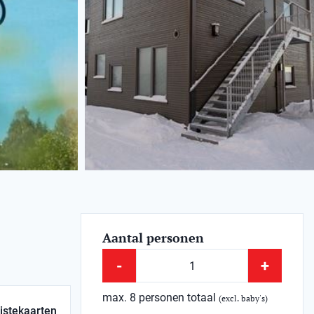
Aantal personen
-
+
max. 8 personen totaal
(excl. baby's)
istekaarten