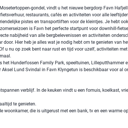
e Mosetertoppen-gondel, vindt u het nieuwe bergdorp Favn Hafjell
ietsverhuur, restaurants, cafés en activiteiten voor alle leeftijden
riendelijke pistes en transportliften voor de kleintjes. Je hebt o
 zomerseizoen is Favn het perfecte startpunt voor downhill-fiets
irecte nabijheid van alle bergbelevenissen en activiteiten ondersc
r door. Hier heb je alles wat je nodig hebt om te genieten van h
f u nu op zoek bent naar rust en tijd voor uzelf, activiteiten me
emaal.
ls het Hunderfossen Family Park, speeltuinen, Lilleputthammer e
r Aksel Lund Svindal in Favn Klyngetun is beschikbaar voor al o
spannen verblijf. In de keuken vindt u een fornuis, koelkast, vrie
altijd te genieten.
 de woonkamer, die is uitgerust met een bank, tv en een warme o