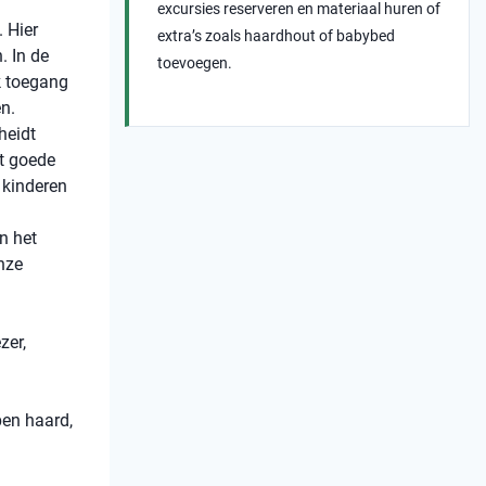
excursies reserveren en materiaal huren of
. Hier
extra’s zoals haardhout of babybed
. In de
toevoegen.
ok toegang
en.
heidt
et goede
t kinderen
n het
nze
zer,
pen haard,