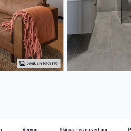
bekijk alle foto's (10)
en
Vervoer
Skipas, -les en verhuur
P