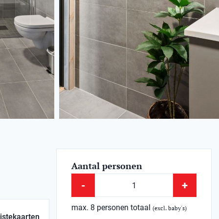
Aantal personen
-
+
max. 8 personen totaal
(excl. baby's)
istekaarten