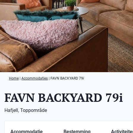
Home
|
Accommodaties
|
FAVN BACKYARD 79i
FAVN BACKYARD 79i
Hafjell, Toppområde
Accommodatie
Bestemming
Activiteit