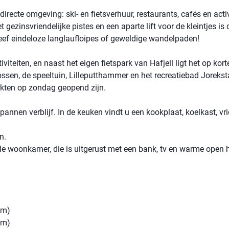
directe omgeving: ski- en fietsverhuur, restaurants, cafés en activ
 gezinsvriendelijke pistes en een aparte lift voor de kleintjes is 
eleef eindeloze langlaufloipes of geweldige wandelpaden!
iteiten, en naast het eigen fietspark van Hafjell ligt het op kor
sen, de speeltuin, Lilleputthammer en het recreatiebad Jorekst
rkten op zondag geopend zijn.
annen verblijf. In de keuken vindt u een kookplaat, koelkast, vri
en.
 de woonkamer, die is uitgerust met een bank, tv en warme open 
cm)
cm)