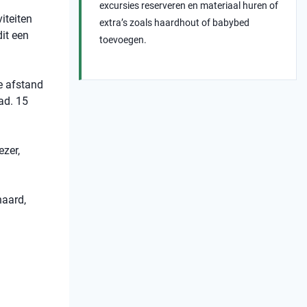
excursies reserveren en materiaal huren of
iteiten
extra’s zoals haardhout of babybed
dit een
toevoegen.
te afstand
ad. 15
ezer,
haard,