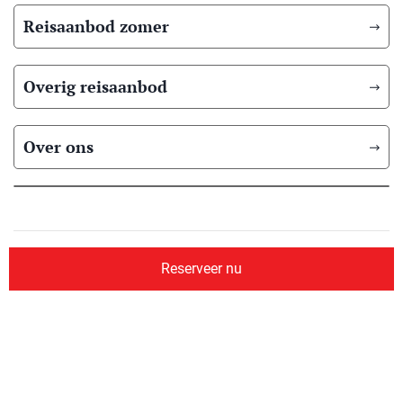
Reisaanbod zomer
Overig reisaanbod
Over ons
© 2026 Scandic Booking
Algemene voorwaarden
Privacyverklaring
Reserveer nu
Aangesloten bij