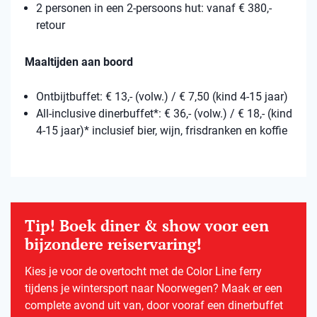
2 personen in een 2-persoons hut: vanaf € 380,-
retour
Maaltijden aan boord
Ontbijtbuffet: € 13,- (volw.) / € 7,50 (kind 4-15 jaar)
All-inclusive dinerbuffet*: € 36,- (volw.) / € 18,- (kind
4-15 jaar)* inclusief bier, wijn, frisdranken en koffie
Tip! Boek diner & show voor een
bijzondere reiservaring!
Kies je voor de overtocht met de Color Line ferry
tijdens je wintersport naar Noorwegen? Maak er een
complete avond uit van, door vooraf een dinerbuffet