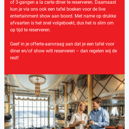
of 3-gangen a la carte diner te reserveren. Daarnaast
kun je via ons ook een tafel boeken voor de live
entertainment show aan boord. Met name op drukke
afvaarten is het snel volgeboekt, dus het is slim om
op tijd te reserveren.
Geef in je offerte-aanvraag aan dat je een tafel voor
diner en/of show wilt reserveren – dan regelen wij de
rest!