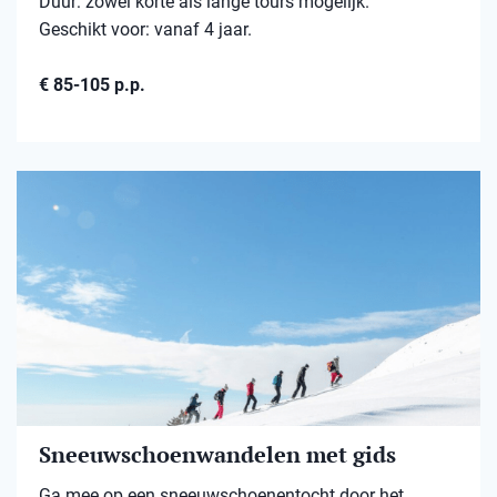
Duur: zowel korte als lange tours mogelijk.
Geschikt voor: vanaf 4 jaar.
€ 85-105 p.p.
Sneeuwschoenwandelen met gids
Ga mee op een sneeuwschoenentocht door het