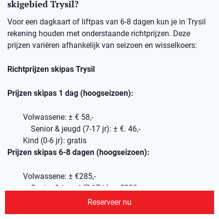
skigebied Trysil?
Voor een dagkaart of liftpas van 6-8 dagen kun je in Trysil
rekening houden met onderstaande richtprijzen. Deze
prijzen variëren afhankelijk van seizoen en wisselkoers:
Richtprijzen skipas Trysil
Prijzen skipas 1 dag (hoogseizoen):
Volwassene: ± € 58,-
Senior & jeugd (7-17 jr): ± €. 46,-
Kind (0-6 jr): gratis
Prijzen skipas 6-8 dagen (hoogseizoen):
Volwassene: ± €285,-
Senior & jeugd (7-17 jr): ± €230,-
Kind (0-6 jr): gratis
Reserveer nu
Wil je je skipassen van tevoren via ons reserveren, geef dit