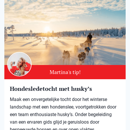
Martina's tip!
Hondesledetocht met husky’s
Maak een onvergetelijke tocht door het winterse
landschap met een hondenslee, voortgetrokken door
een team enthousiaste husky’s. Onder begeleiding
van een ervaren gids glijd je geruisloos door
besneeuwde bossen en over open vlaktes.