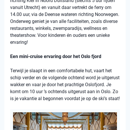
richting Kiel in Noord Duitsland (slechts 5 uur rijden
vanuit Utrecht) en vanuit daar vertrekt de ferry om
14.00 uur, via de Deense wateren richting Noorwegen.
Onderweg geniet je van alle faciliteiten, zoals diverse
restaurants, winkels, zwemparadijs, wellness en
theatershow. Voor kinderen én ouders een unieke
ervaring!
Een mini-cruise ervaring door het Oslo fjord
Terwijl je slaapt in een comfortabele hut, vaart het
schip verder en de volgende ochtend word je uitgerust
wakker en vaar je door het prachtige Oslofjord. Je
komt om 10 uur ’s ochtends uitgerust aan in Oslo. Zo
is je vakantie al begonnen voordat je op de ski’s staat!