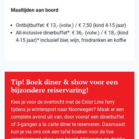
Maaltijden aan boord
Ontbijtbuffet: € 13,- (volw.) / € 7,50 (kind 4-15 jaar)
All-inclusive dinerbuffet*: € 36,- (volw.) / € 18,- (kind
4-15 jaar)* inclusief bier, wijn, frisdranken en koffie
Tip! Boek diner & show voor een
bijzondere reiservaring!
Kies je voor de overtocht met de Color Line ferry
tijdens je wintersport naar Noorwegen? Maak er een
complete avond uit van, door vooraf een dinerbuffet
of 3-gangen a la carte diner te reserveren. Daarnaast
kun je via ons ook een tafel boeken voor de live