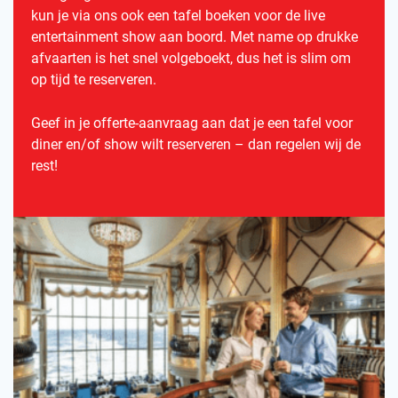
kun je via ons ook een tafel boeken voor de live
entertainment show aan boord. Met name op drukke
afvaarten is het snel volgeboekt, dus het is slim om
op tijd te reserveren.
Geef in je offerte-aanvraag aan dat je een tafel voor
diner en/of show wilt reserveren – dan regelen wij de
rest!