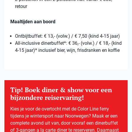
retour
Maaltijden aan boord
Ontbijtbuffet: € 13,- (volw.) / € 7,50 (kind 4-15 jaar)
All-inclusive dinerbuffet*: € 36,- (volw.) / € 18,- (kind
4-15 jaar)* inclusief bier, wijn, frisdranken en koffie
Tip! Boek diner & show voor een
bijzondere reiservaring!
Kies je voor de overtocht met de Color Line ferry
tijdens je wintersport naar Noorwegen? Maak er een
complete avond uit van, door vooraf een dinerbuffet
of 3-gangen a la carte diner te reserveren. Daarnaast