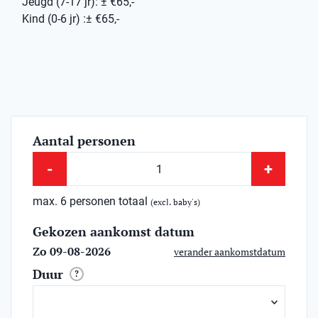
Jeugd (7-17 jr): ± €65,-
Kind (0-6 jr) :± €65,-
Aantal personen
-
+
max. 6 personen totaal
(excl. baby's)
Gekozen aankomst datum
Zo 09-08-2026
verander aankomstdatum
Duur
?