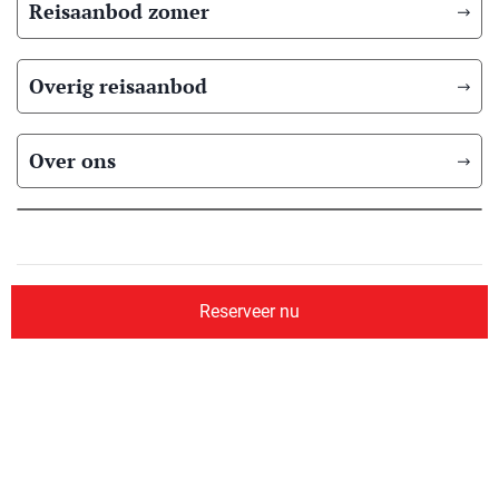
Reisaanbod zomer
Overig reisaanbod
Over ons
© 2026 Scandic Booking
Algemene voorwaarden
Privacyverklaring
Reserveer nu
Aangesloten bij
Website ontwerp & ontwikkeling:
Reisbureauwebsite.nl
&
Internetbureau Jun-E-Jay