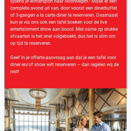
tijdens je wintersport naar Noorwegen? Maak er een
complete avond uit van, door vooraf een dinerbuffet
of 3-gangen a la carte diner te reserveren. Daarnaast
kun je via ons ook een tafel boeken voor de live
entertainment show aan boord. Met name op drukke
afvaarten is het snel volgeboekt, dus het is slim om
op tijd te reserveren.
Geef in je offerte-aanvraag aan dat je een tafel voor
diner en/of show wilt reserveren – dan regelen wij de
rest!