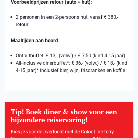
Voorbeeldprijzen retour (auto + hut):
2 personen in een 2-persoons hut: vanaf € 380,-
retour
Maaltijden aan boord
Ontbijtbuffet: € 13,- (volw.) / € 7,50 (kind 4-15 jaar)
All-inclusive dinerbuffet*: € 36,- (volw.) / € 18,- (kind
4-15 jaar)* inclusief bier, wijn, frisdranken en koffie
Tip! Boek diner & show voor een
bijzondere reiservaring!
Kies je voor de overtocht met de Color Line ferry