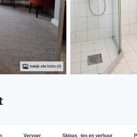
bekijk alle foto's (4)
t
en
Vervoer
Skipas, -les en verhuur
P