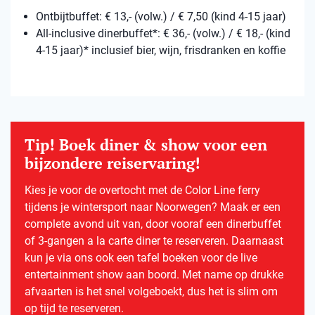
Ontbijtbuffet: € 13,- (volw.) / € 7,50 (kind 4-15 jaar)
All-inclusive dinerbuffet*: € 36,- (volw.) / € 18,- (kind
4-15 jaar)* inclusief bier, wijn, frisdranken en koffie
Tip! Boek diner & show voor een
bijzondere reiservaring!
Kies je voor de overtocht met de Color Line ferry
tijdens je wintersport naar Noorwegen? Maak er een
complete avond uit van, door vooraf een dinerbuffet
of 3-gangen a la carte diner te reserveren. Daarnaast
kun je via ons ook een tafel boeken voor de live
entertainment show aan boord. Met name op drukke
afvaarten is het snel volgeboekt, dus het is slim om
op tijd te reserveren.