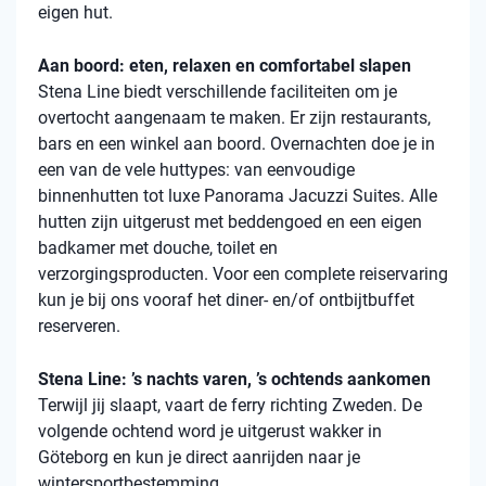
eigen hut.
Aan boord: eten, relaxen en comfortabel slapen
Stena
Line biedt verschillende faciliteiten om je
overtocht aangenaam te maken. Er zijn restaurants,
bars en een winkel aan boord. Overnachten doe je in
een van de vele
huttypes
: van eenvoudige
binnenhutten
tot luxe Panorama Jacuzzi Suites. Alle
hutten zijn uitgerust met beddengoed en een eigen
badkamer met douche, toilet en
verzorgingsproducten. Voor een complete reiservaring
kun je bij ons vooraf het diner- en/of ontbijtbuffet
reserveren.
Stena Line: ’s nachts varen, ’s ochtends aankomen
Terwijl jij slaapt, vaart de ferry richting Zweden. De
volgende ochtend word je uitgerust wakker in
Göteborg en kun je direct aanrijden naar je
wintersportbestemming.