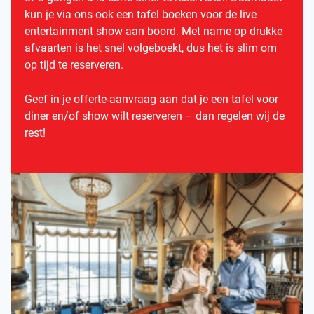
kun je via ons ook een tafel boeken voor de live
entertainment show aan boord. Met name op drukke
afvaarten is het snel volgeboekt, dus het is slim om
op tijd te reserveren.
Geef in je offerte-aanvraag aan dat je een tafel voor
diner en/of show wilt reserveren – dan regelen wij de
rest!