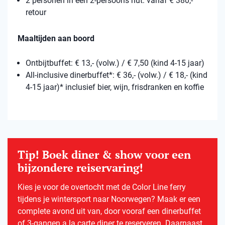
2 personen in een 2-persoons hut: vanaf € 380,-
retour
Maaltijden aan boord
Ontbijtbuffet: € 13,- (volw.) / € 7,50 (kind 4-15 jaar)
All-inclusive dinerbuffet*: € 36,- (volw.) / € 18,- (kind
4-15 jaar)* inclusief bier, wijn, frisdranken en koffie
Tip! Boek diner & show voor een
bijzondere reiservaring!
Kies je voor de overtocht met de Color Line ferry
tijdens je wintersport naar Noorwegen? Maak er een
complete avond uit van, door vooraf een dinerbuffet
of 3-gangen a la carte diner te reserveren. Daarnaast