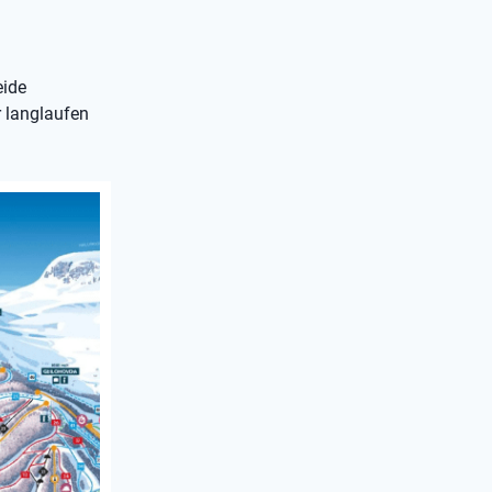
eide
r langlaufen