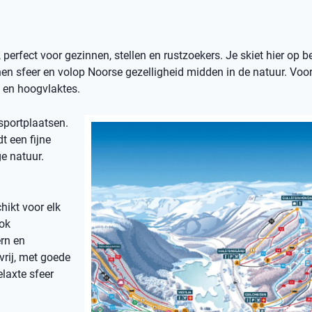
erfect voor gezinnen, stellen en rustzoekers. Je skiet hier op b
nen sfeer en volop Noorse gezelligheid midden in de natuur. Voo
n en hoogvlaktes.
sportplaatsen.
t een fijne
e natuur.
hikt voor elk
ook
rn en
vrij, met goede
elaxte sfeer