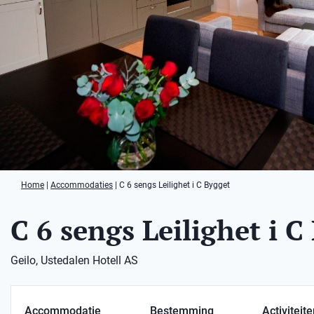
Home
|
Accommodaties
|
C 6 sengs Leilighet i C Bygget
C 6 sengs Leilighet i C
Geilo, Ustedalen Hotell AS
Accommodatie
Bestemming
Activiteit