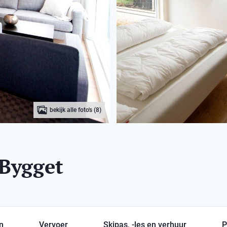
bekijk alle foto's (8)
 Bygget
en
Vervoer
Skipas, -les en verhuur
P