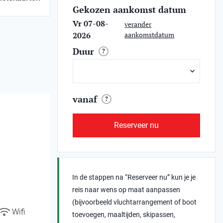
Gekozen aankomst datum
Vr 07-08-
verander
2026
aankomstdatum
Duur
?
vanaf
?
Reserveer nu
In de stappen na “Reserveer nu” kun je je
reis naar wens op maat aanpassen
(bijvoorbeeld vluchtarrangement of boot
Wifi
toevoegen, maaltijden, skipassen,