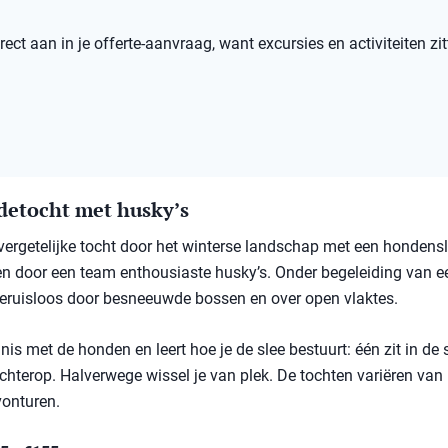
ect aan in je offerte-aanvraag, want excursies en activiteiten zit
detocht met husky’s
ergetelijke tocht door het winterse landschap met een hondensl
en door een team enthousiaste husky’s. Onder begeleiding van e
 geruisloos door besneeuwde bossen en over open vlaktes.
is met de honden en leert hoe je de slee bestuurt: één zit in de s
chterop. Halverwege wissel je van plek. De tochten variëren van k
vonturen.