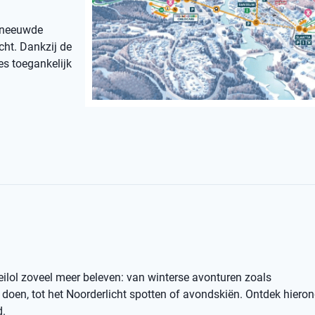
esneeuwde
cht. Dankzij de
es toegankelijk
eilol zoveel meer beleven: van winterse avonturen zoals
oen, tot het Noorderlicht spotten of avondskiën. Ontdek hiero
d.