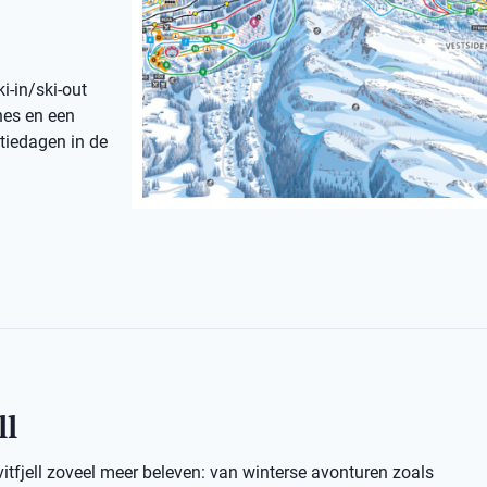
i-in/ski-out
nes en een
ntiedagen in de
ll
vitfjell zoveel meer beleven: van winterse avonturen zoals