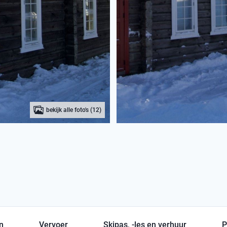
bekijk alle foto's (12)
en
Vervoer
Skipas, -les en verhuur
P