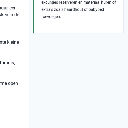
excursies reserveren en materiaal huren of
huur, een
extra’s zoals haardhout of babybed
kken in de
toevoegen.
nte kleine
fornuis,
arme open