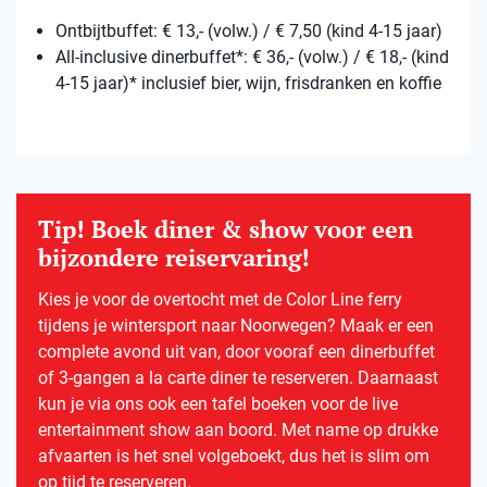
Ontbijtbuffet: € 13,- (volw.) / € 7,50 (kind 4-15 jaar)
All-inclusive dinerbuffet*: € 36,- (volw.) / € 18,- (kind
4-15 jaar)* inclusief bier, wijn, frisdranken en koffie
Tip! Boek diner & show voor een
bijzondere reiservaring!
Kies je voor de overtocht met de Color Line ferry
tijdens je wintersport naar Noorwegen? Maak er een
complete avond uit van, door vooraf een dinerbuffet
of 3-gangen a la carte diner te reserveren. Daarnaast
kun je via ons ook een tafel boeken voor de live
entertainment show aan boord. Met name op drukke
afvaarten is het snel volgeboekt, dus het is slim om
op tijd te reserveren.