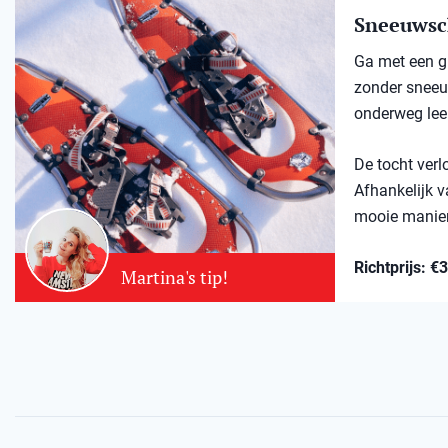
Sneeuwsc
Ga met een gi
zonder sneeuw
onderweg lee
De tocht verl
Afhankelijk v
mooie manier
Richtprijs: €
Martina's tip!