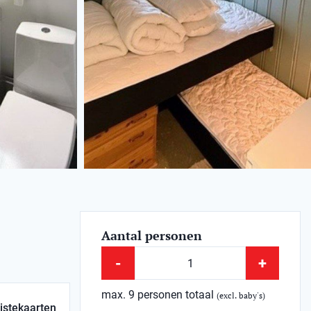
Aantal personen
-
+
max. 9 personen totaal
(excl. baby's)
istekaarten