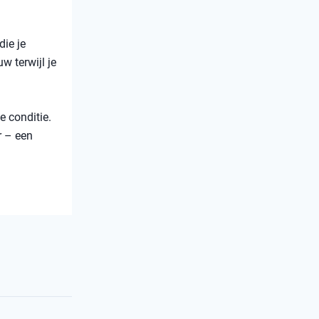
die je
w terwijl je
e conditie.
r – een