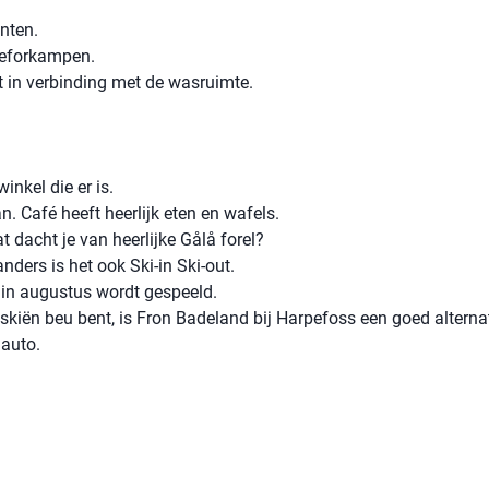
nten.
 Feforkampen.
t in verbinding met de wasruimte.
nkel die er is.
. Café heeft heerlijk eten en wafels.
 dacht je van heerlijke Gålå forel?
anders is het ook Ski-in Ski-out.
gin augustus wordt gespeeld.
t skiën beu bent, is Fron Badeland bij Harpefoss een goed alternat
 auto.