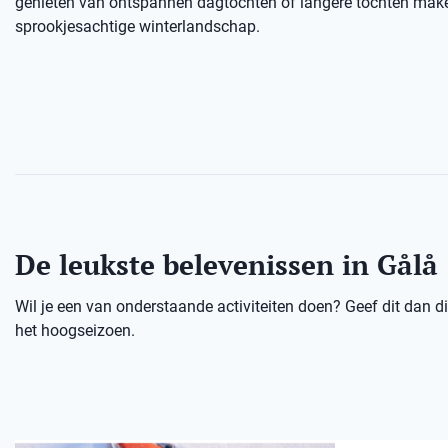
genieten van ontspannen dagtochten of langere tochten mak
sprookjesachtige winterlandschap.
De leukste belevenissen in Gålå
Wil je een van onderstaande activiteiten doen? Geef dit dan dir
het hoogseizoen.