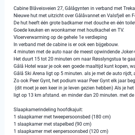
Cabine Blåveisveien 27, Gålågynten in verband met Treka
Nieuwe hut met uitzicht over Gålåvannet en Valsfjell en
De hut heeft één grote badkamer met douche en één toile
Goede keuken en woonkamer met houtkachel en TV.
Vloerverwarming op de gehele 1e verdieping
In verband met de cabine is er ook een bijgebouw.
4 minuten met de auto naar de meest opwindende Joker-wi
Het duurt 15 tot 20 minuten om naar Røsslyngstua te gaan
Gålå Hotel waar je ook een goede maaltijd kunt kopen, wat
Gålå Ski Arena ligt op 5 minuten. als je met de auto rijdt, 
Zo ook Peer Gynt, het podium waar Peer Gynt elk jaar be
(dit moet je een keer in je leven gezien hebben) Als je he
ligt op 13 km afstand. en minder dan 20 minuten. met de
Slaapkamerindeling hoofdkajuit:
1 slaapkamer met tweepersoonsbed (180 cm)
1 slaapkamer met stapelbed (90 cm)
1 slaapkamer met eenpersoonsbed (120 cm)