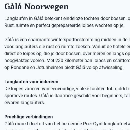
Gålå Noorwegen
Langlaufen in Gålå betekent eindeloze tochten door bossen,
Rust, ruimte en perfect geprepareerde loipes wachten op je.
Gålå is een charmante wintersportbestemming midden in de n
voor langlaufers die rust en ruimte zoeken. Vanuit de hotels e
direct de loipes op, die je door bossen, over meren en langs o
hoogvlaktes voeren. Met 230 kilometer aan loipes en schitter
op Rondane en Jotunheimen biedt Gålå volop afwisseling.
Langlaufen voor iedereen
De loipes variëren van eenvoudige, vlakke tochten tot middel
sportieve routes. Gålå is daarmee geschikt voor beginners, fa
ervaren langlaufers.
Prachtige verbindingen
Gålå maakt deel uit van het beroemde Peer Gynt langlaufnetw