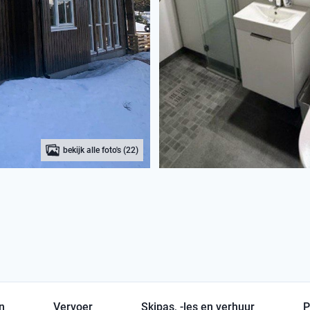
bekijk alle foto's (22)
en
Vervoer
Skipas, -les en verhuur
P