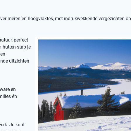
 over meren en hoogvlaktes, met indrukwekkende vergezichten o
atuur, perfect
n hutten stap je
pen
ende uitzichten
zware en
milies én
erk. Je kunt