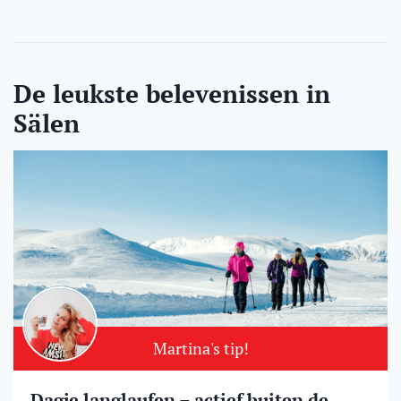
De leukste belevenissen in
Sälen
Martina's tip!
Dagje langlaufen – actief buiten de