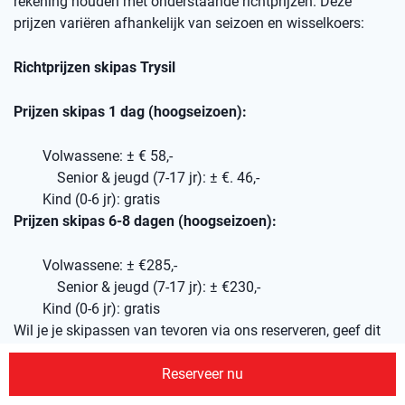
rekening houden met onderstaande richtprijzen. Deze
prijzen variëren afhankelijk van seizoen en wisselkoers:
Richtprijzen skipas Trysil
Prijzen skipas 1 dag (hoogseizoen):
Volwassene: ± € 58,-
Senior & jeugd (7-17 jr): ± €. 46,-
Kind (0-6 jr): gratis
Prijzen skipas 6-8 dagen (hoogseizoen):
Volwassene: ± €285,-
Senior & jeugd (7-17 jr): ± €230,-
Kind (0-6 jr): gratis
Wil je je skipassen van tevoren via ons reserveren, geef dit
dan aan in je offerte-aanvraag, dan nemen wij dit mee in je
Reserveer nu
reisvoorstel.