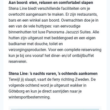
Aan boord: eten, relaxen en comfortabel slapen
Stena
Line biedt verschillende faciliteiten om je
overtocht aangenaam te maken. Er zijn restaurants,
bars en een winkel aan boord. Overnachten doe je in
een van de vele
huttypes
: van eenvoudige
binnenhutten
tot luxe Panorama Jacuzzi Suites. Alle
hutten zijn uitgerust met beddengoed en een eigen
badkamer met douche, toilet en
verzorgingsproducten. Voor een complete reiservaring
kun je bij ons vooraf het diner- en/of ontbijtbuffet
reserveren.
Stena Line: ’s nachts varen, ’s ochtends aankomen
Terwijl jij slaapt, vaart de ferry richting Zweden. De
volgende ochtend word je uitgerust wakker in
Göteborg en kun je direct aanrijden naar je
wintersportbestemming.