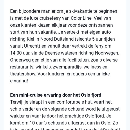
Een bijzondere manier om je skivakantie te beginnen
is met de luxe cruiseferry van Color Line. Veel van
onze klanten kiezen elk jaar voor deze ontspannen
start van hun vakantie. Je vertrekt met eigen auto
richting Kiel in Noord Duitsland (slechts 5 uur rijden
vanuit Utrecht) en vanuit daar vertrekt de ferry om
14.00 uur, via de Deense wateren richting Noorwegen.
Onderweg geniet je van alle faciliteiten, zoals diverse
restaurants, winkels, zwemparadijs, wellness en
theatershow. Voor kinderen én ouders een unieke
ervaring!
Een mini-cruise ervaring door het Oslo fjord
Terwijl je slaapt in een comfortabele hut, vaart het
schip verder en de volgende ochtend word je uitgerust
wakker en vaar je door het prachtige Oslofjord. Je
komt om 10 uur ’s ochtends uitgerust aan in Oslo. Zo
is je vakantie al begonnen voordat je op de ski’s staat!