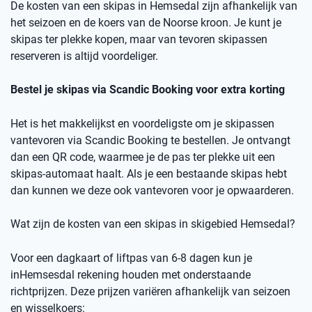
De kosten van een skipas in
Hemsedal
zij
n afhankelijk van
het seizoen en de koers van de Noorse kro
on
.
Je kunt je
skipas ter plekke kopen, maar v
an
t
evoren skipassen
reserveren is altijd voordeliger.
Bestel je skipas via
Scandic
Booking
voor extra korting
Het is het makkelijkst en voordeligste om je skipassen
vantevoren
via
Scandic
Booking
te bestellen.
Je ontvangt
dan een
QR code
, waarmee je de pas ter plekke uit een
skipas-automaat haalt. Als je een bestaande skipas hebt
dan kunnen we deze ook
vantevoren
voor je opwaarderen.
Wat zijn de kosten van een skipas
in skigebied
Hemsedal
?
Voor een dagkaart of
liftpas
van 6-8 dagen kun je
in
Hemsesdal
rekening houden met onderstaande
richtprijzen
. Deze prijzen variëren afhankelijk van seizoen
en wisselkoers
: