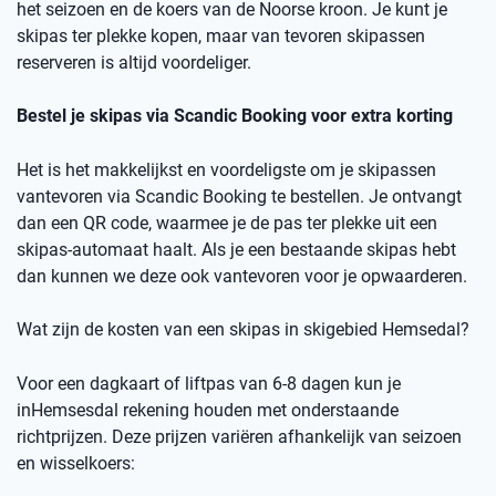
het seizoen en de koers van de Noorse kro
on
.
Je kunt je
skipas ter plekke kopen, maar v
an
t
evoren skipassen
reserveren is altijd voordeliger.
Bestel je skipas via
Scandic
Booking
voor extra korting
Het is het makkelijkst en voordeligste om je skipassen
vantevoren
via
Scandic
Booking
te bestellen.
Je ontvangt
dan een
QR code
, waarmee je de pas ter plekke uit een
skipas-automaat haalt. Als je een bestaande skipas hebt
dan kunnen we deze ook
vantevoren
voor je opwaarderen.
Wat zijn de kosten van een skipas
in skigebied
Hemsedal
?
Voor een dagkaart of
liftpas
van 6-8 dagen kun je
in
Hemsesdal
rekening houden met onderstaande
richtprijzen
. Deze prijzen variëren afhankelijk van seizoen
en wisselkoers
: