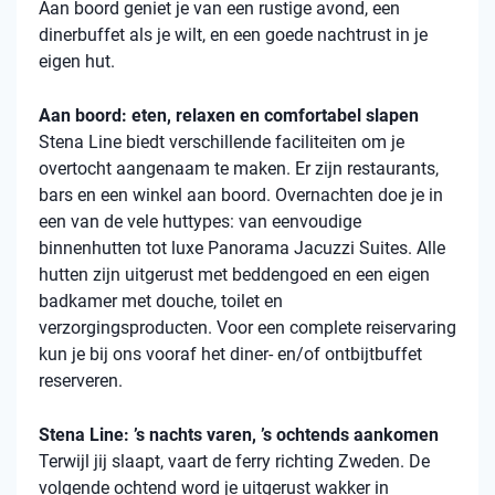
Aan boord geniet je van een rustige avond, een
dinerbuffet als je wilt, en een goede nachtrust in je
eigen hut.
Aan boord: eten, relaxen en comfortabel slapen
Stena
Line biedt verschillende faciliteiten om je
overtocht aangenaam te maken. Er zijn restaurants,
bars en een winkel aan boord. Overnachten doe je in
een van de vele
huttypes
: van eenvoudige
binnenhutten
tot luxe Panorama Jacuzzi Suites. Alle
hutten zijn uitgerust met beddengoed en een eigen
badkamer met douche, toilet en
verzorgingsproducten. Voor een complete reiservaring
kun je bij ons vooraf het diner- en/of ontbijtbuffet
reserveren.
Stena Line: ’s nachts varen, ’s ochtends aankomen
Terwijl jij slaapt, vaart de ferry richting Zweden. De
volgende ochtend word je uitgerust wakker in