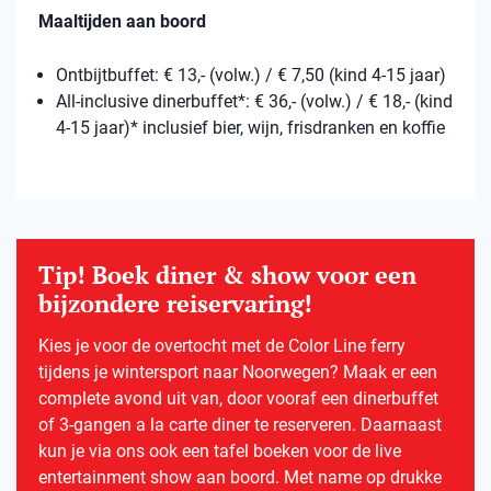
Maaltijden aan boord
Ontbijtbuffet: € 13,- (volw.) / € 7,50 (kind 4-15 jaar)
All-inclusive dinerbuffet*: € 36,- (volw.) / € 18,- (kind
4-15 jaar)* inclusief bier, wijn, frisdranken en koffie
Tip! Boek diner & show voor een
bijzondere reiservaring!
Kies je voor de overtocht met de Color Line ferry
tijdens je wintersport naar Noorwegen? Maak er een
complete avond uit van, door vooraf een dinerbuffet
of 3-gangen a la carte diner te reserveren. Daarnaast
kun je via ons ook een tafel boeken voor de live
entertainment show aan boord. Met name op drukke