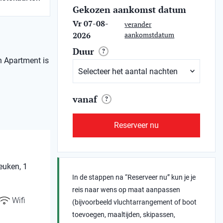
Gekozen aankomst datum
Vr 07-08-
verander
2026
aankomstdatum
Duur
?
n Apartment is
vanaf
?
Reserveer nu
euken, 1
In de stappen na “Reserveer nu” kun je je
reis naar wens op maat aanpassen
Wifi
(bijvoorbeeld vluchtarrangement of boot
toevoegen, maaltijden, skipassen,