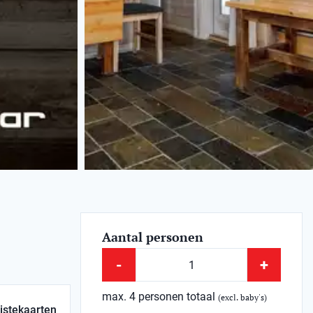
Aantal personen
-
+
max. 4 personen totaal
(excl. baby's)
istekaarten