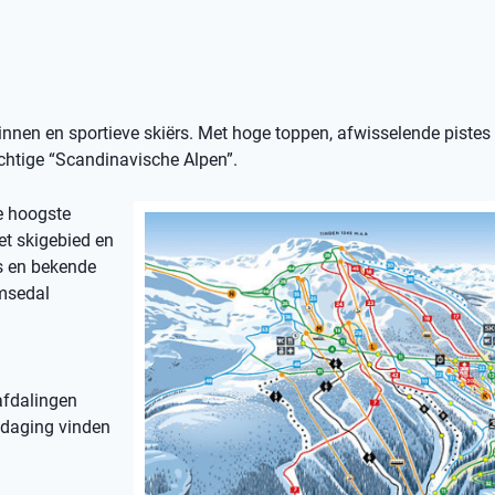
nnen en sportieve skiërs. Met hoge toppen, afwisselende pistes
rachtige “Scandinavische Alpen”.
e hoogste
et skigebied en
s en bekende
emsedal
 afdalingen
itdaging vinden