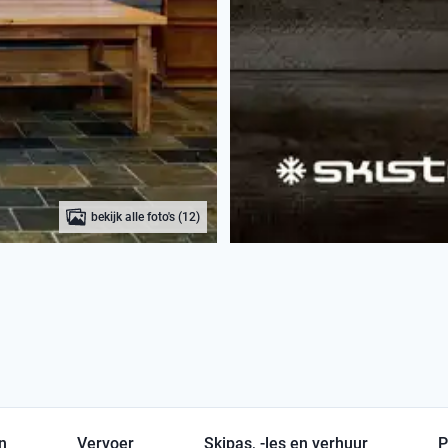
bekijk alle foto's (12)
en
Vervoer
Skipas, -les en verhuur
P