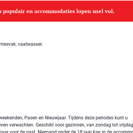
is populair en accommodaties lopen snel vol.
vriesvak, vaatwasser.
de weekenden, Pasen en Nieuwjaar. Tijdens deze periodes kunt u
even verwachten. Geschikt voor gezinnen, van zondag tot vrijdag
jaar voor de gast. Niemand onder de 18 jaar kan in de accomm