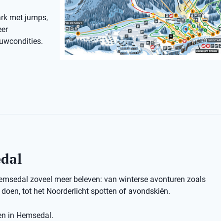
ark met jumps,
eer
euwcondities.
edal
Hemsedal zoveel meer beleven: van winterse avonturen zoals
oen, tot het Noorderlicht spotten of avondskiën.
ten in Hemsedal.