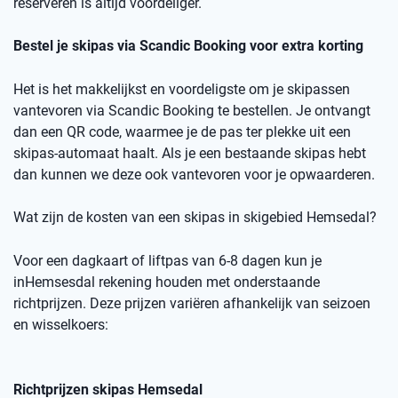
reserveren is altijd voordeliger.
Bestel je skipas via
Scandic
Booking
voor extra korting
Het is het makkelijkst en voordeligste om je skipassen
vantevoren
via
Scandic
Booking
te bestellen.
Je ontvangt
dan een
QR code
, waarmee je de pas ter plekke uit een
skipas-automaat haalt. Als je een bestaande skipas hebt
dan kunnen we deze ook
vantevoren
voor je opwaarderen.
Wat zijn de kosten van een skipas
in skigebied
Hemsedal
?
Voor een dagkaart of
liftpas
van 6-8 dagen kun je
in
Hemsesdal
rekening houden met onderstaande
richtprijzen
. Deze prijzen variëren afhankelijk van seizoen
en wisselkoers
:
Richtprijzen skipas
Hemsedal