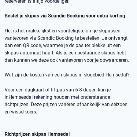
reserveren is altijd voordeliger.
Bestel je skipas via
Scandic
Booking
voor extra korting
Het is het makkelijkst en voordeligste om je skipassen
vantevoren
via
Scandic
Booking
te bestellen.
Je ontvangt
dan een
QR code
, waarmee je de pas ter plekke uit een
skipas-automaat haalt. Als je een bestaande skipas hebt
dan kunnen we deze ook
vantevoren
voor je opwaarderen.
Wat zijn de kosten van een skipas
in skigebied
Hemsedal
?
Voor een dagkaart of
liftpas
van 6-8 dagen kun je
in
Hemsesdal
rekening houden met onderstaande
richtprijzen
. Deze prijzen variëren afhankelijk van seizoen
en wisselkoers
:
Richtprijzen skipas
Hemsedal