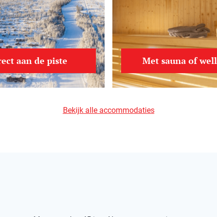
rect aan de piste
Met sauna of wel
Bekijk alle accommodaties