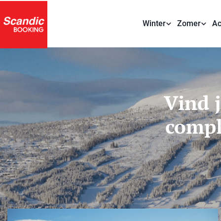
Winter
Zomer
Ac
Vind 
compl