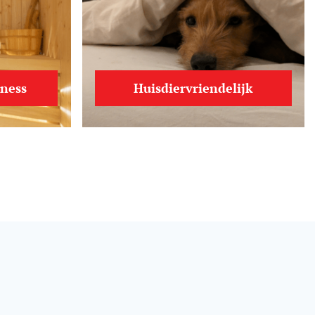
lness
Huisdiervriendelijk