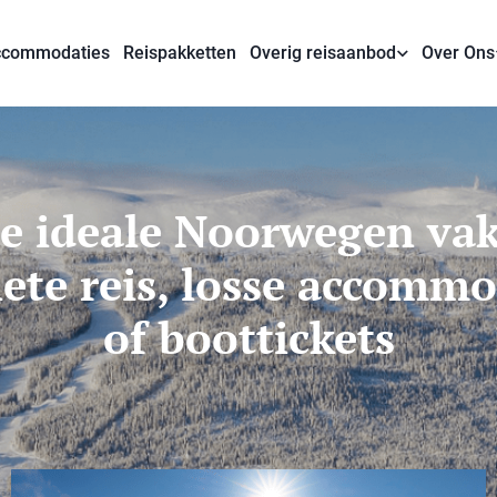
commodaties
Reispakketten
Overig reisaanbod
Over Ons
je ideale Noorwegen vak
ete reis, losse accommo
of boottickets