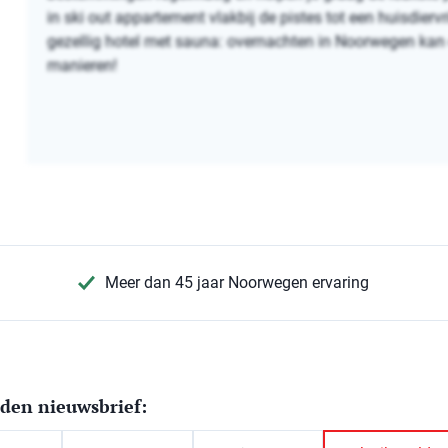
in ski out appartement vlakbij de pistes tot een huisdierv
gezellig hotel met sauna: overnachten in Noorwegen kan 
manieren!
Meer dan 45 jaar Noorwegen ervaring
den nieuwsbrief:
m
*
Achternaam