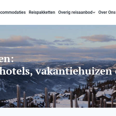
commodaties
Reispakketten
Overig reisaanbod
Over Ons
en:
ghotels, vakantiehuizen