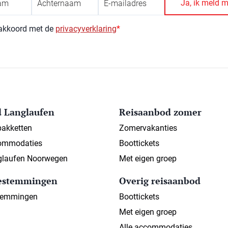
 akkoord met de
privacyverklaring
*
 Langlaufen
Reisaanbod zomer
pakketten
Zomervakanties
ommodaties
Boottickets
nglaufen Noorwegen
Met eigen groep
bestemmingen
Overig reisaanbod
temmingen
Boottickets
Met eigen groep
Alle accommodaties