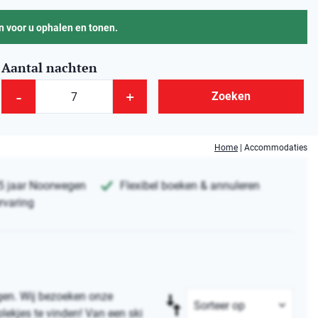
 voor u ophalen en tonen.
Aantal nachten
-
+
Zoeken
Home
|
Accommodaties
5 jaar Noorwegen
Flexibel boeken & annuleren
rvaring
gen. Wij bezoeken onze
lekjes te vinden! Van een ski