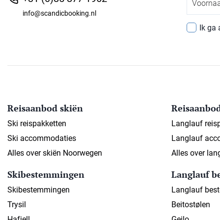
info@scandicbooking.nl
Ik ga
Reisaanbod skiën
Reisaanbod
Ski reispakketten
Langlauf reis
Ski accommodaties
Langlauf acc
Alles over skiën Noorwegen
Alles over la
Skibestemmingen
Langlauf 
Skibestemmingen
Langlauf bes
Trysil
Beitostølen
Hafjell
Geilo