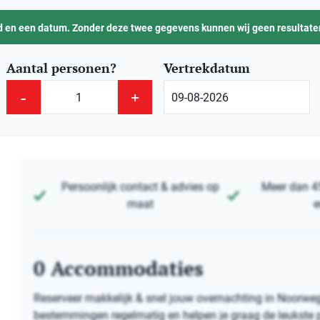
 en een datum. Zonder deze twee gegevens kunnen wij geen resultaten
Aantal personen?
Vertrekdatum
-
+
Persoonlijk contact & advies op
Meer dan 4
maat
e
0
Accommodaties
Reserveer makkelijk & snel jouw overnachting in Noorwe
bestemmingen regelmatig en helpen je graag de leukste p